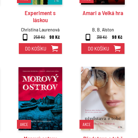
Experiment s
Amari a Velká hra
láskou
Christina Laurenová
B. B. Alston
258 Kč
98 Kč
318 Kč
98 Kč
DO KOŠÍKU
DO KOŠÍKU
AKCE
AKCE