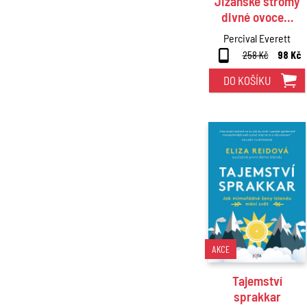
Jižanské stromy
divné ovoce…
Percival Everett
258 Kč
98 Kč
DO KOŠÍKU
AKCE
Tajemství
sprakkar