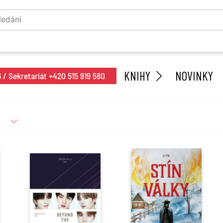
KNIHY
NOVINKY
/ Sekretariát +420 515 919 580