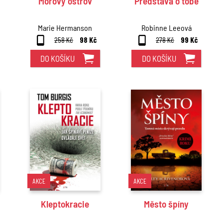
Morový ostrov
Představa o tobě
Marie Hermanson
Robinne Leeová
258 Kč
98 Kč
278 Kč
99 Kč
DO KOŠÍKU
DO KOŠÍKU
AKCE
AKCE
Kleptokracie
Město špíny