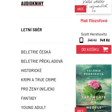
AUDIOKNIHY
AKCE
Malí filozofové
LETNÍ SBĚR
Scott Hershovitz
348 Kč
148 Kč
DO KOŠÍKU
BELETRIE ČESKÁ
BELETRIE PŘEKLADOVÁ
HISTORICKÉ
KRIMI A TRUE CRIME
PRO ŽENY (NEJEN)
FANTASY
YOUNG ADULT
AKCE