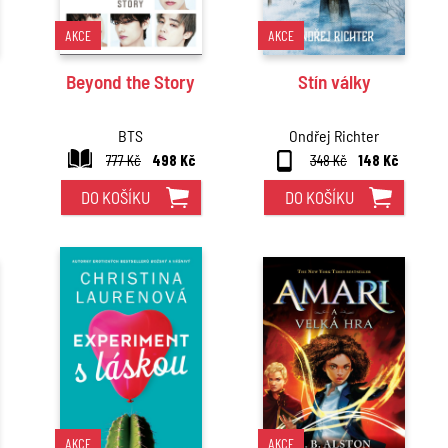
AKCE
AKCE
Beyond the Story
Stín války
BTS
Ondřej Richter
777 Kč
498 Kč
348 Kč
148 Kč
DO KOŠÍKU
DO KOŠÍKU
AKCE
AKCE