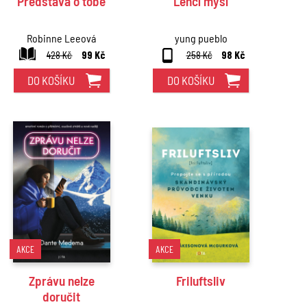
Představa o tobě
Lehčí mysl
Robinne Leeová
yung pueblo
428 Kč
99 Kč
258 Kč
98 Kč
DO KOŠÍKU
DO KOŠÍKU
AKCE
AKCE
Zprávu nelze
Friluftsliv
doručit