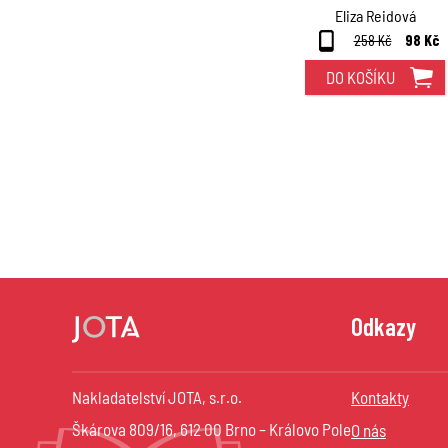
Eliza Reidová
258 Kč
98 Kč
DO KOŠÍKU
Odkazy
Nakladatelství JOTA, s.r.o.
Kontakty
Škárova 809/16, 612 00 Brno – Královo Pole
O nás