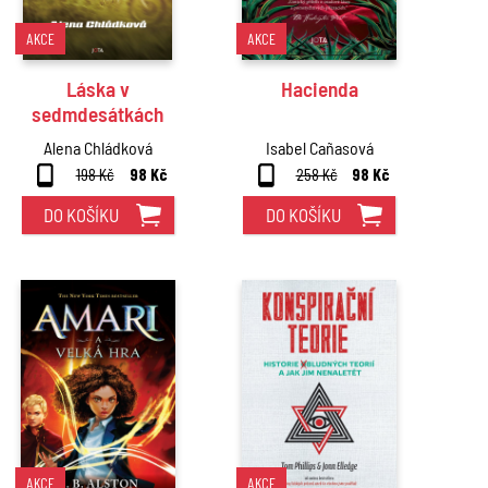
AKCE
AKCE
Láska v
Hacienda
sedmdesátkách
Alena Chládková
Isabel Cañasová
198 Kč
98 Kč
258 Kč
98 Kč
DO KOŠÍKU
DO KOŠÍKU
AKCE
AKCE