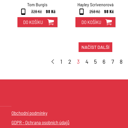
Tom Burgis
Hayley Scrivenorová
328 Kč
98 Kč
258 Kč
98 Kč
DO KOŠÍKU
DO KOŠÍKU
NAČÍST DALŠÍ
1
2
3
4
5
6
7
8
Obchodní podmínky
GDPR - Ochrana osobních údajů