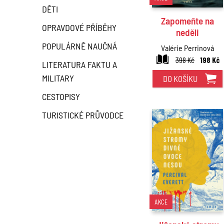
DĚTI
Zapomeňte na
OPRAVDOVÉ PŘÍBĚHY
neděli
POPULÁRNĚ NAUČNÁ
Valérie Perrinová
398 Kč
198 Kč
LITERATURA FAKTU A
MILITARY
DO KOŠÍKU
CESTOPISY
TURISTICKÉ PRŮVODCE
AKCE