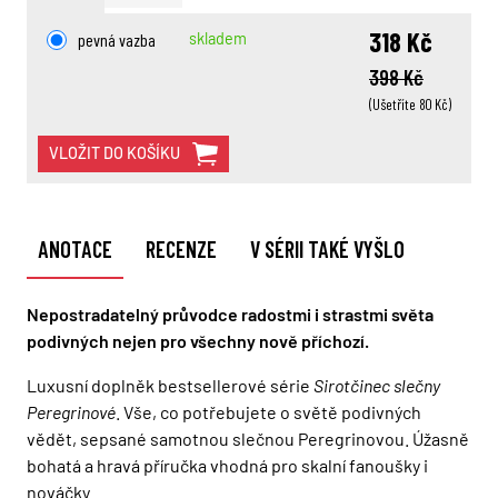
318 Kč
pevná vazba
skladem
398 Kč
(Ušetříte 80 Kč)
VLOŽIT DO KOŠÍKU
ANOTACE
RECENZE
V SÉRII TAKÉ VYŠLO
Nepostradatelný průvodce radostmi i strastmi světa
podivných nejen pro všechny nově příchozí.
Luxusní doplněk bestsellerové série
Sirotčinec slečny
Peregrinové
. Vše, co potřebujete o světě podivných
vědět, sepsané samotnou slečnou Peregrinovou. Úžasně
bohatá a hravá příručka vhodná pro skalní fanoušky i
nováčky.