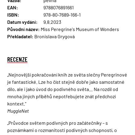
Vazba:
pevná
EAN:
9788076891661
ISBN:
978-80-7689-166-1
Datum vydání:
9.8.2023
Původní název:
Miss Peregrine's Museum of Wonders
Překladatel:
Bronislava Grygová
RECENZE
„Nejnovější pokračování knih ze světa slečny Peregrinové
je fantastické. Lze ho číst stejně dobře jako samostatné
dílo, ale i jako úvod do podivného světa… Na rozdíl od
mnoha jiných příběhů nepotřebujete znát předchozí
kontext.“
MuggleNet
„Průvodce světem podivných pro začátečníky – s
poznámkami o rozmanitosti podivných schopností, o