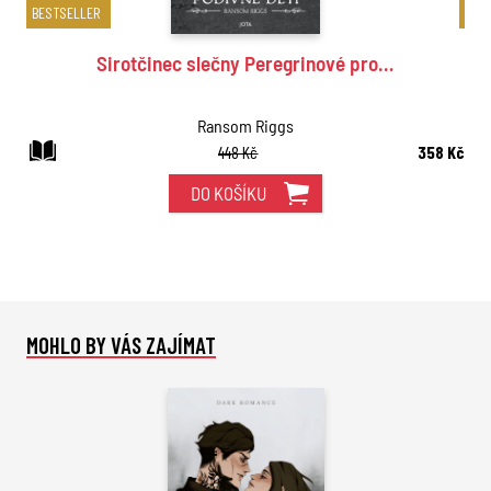
BESTSELLER
BES
Sirotčinec slečny Peregrinové pro…
Ransom Riggs
448 Kč
358 Kč
DO KOŠÍKU
MOHLO BY VÁS ZAJÍMAT