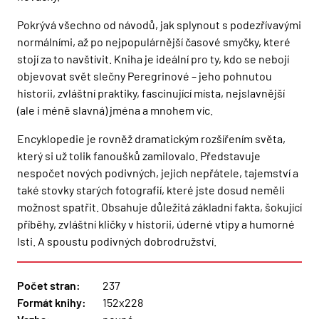
Pokrývá všechno od návodů, jak splynout s podezřívavými
normálními, až po nejpopulárnější časové smyčky, které
stojí za to navštívit. Kniha je ideální pro ty, kdo se nebojí
objevovat svět slečny Peregrinové – jeho pohnutou
historii, zvláštní praktiky, fascinující místa, nejslavnější
(ale i méně slavná) jména a mnohem víc.
Encyklopedie je rovněž dramatickým rozšířením světa,
který si už tolik fanoušků zamilovalo. Představuje
nespočet nových podivných, jejich nepřátele, tajemství a
také stovky starých fotografií, které jste dosud neměli
možnost spatřit. Obsahuje důležitá základní fakta, šokující
příběhy, zvláštní kličky v historii, úderné vtipy a humorné
lsti. A spoustu podivných dobrodružství.
Počet stran:
237
Formát knihy:
152x228