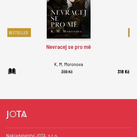
BESTSELLER
BES
Nevracej se pro mě
K. M. Moronova
398 Kč
318 Kč
Nakladatelství JOTA, s.r.o.