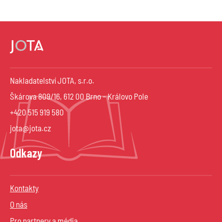
Nakladatelství JOTA, s.r.o.
Škárova 809/16, 612 00 Brno – Královo Pole
+420 515 919 580
jota@jota.cz
Odkazy
Kontakty
O nás
Pro partnery a média