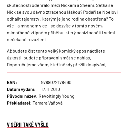
skutečnosti odehrálo mezi Nickem a Sheeni. Setká se
Nick se svou dávno ztracenou láskou? Podaří se Noelovi
odhalit tajemství, kterým je jeho rodina obestřena? To
vše - a mnohem více - se dozvíte v tomto novém,
mimořádně vtipném příběhu, který nabízí napětí i velmi
nečekané rozuzlení.
Až budete číst tento velký komický epos náctileté
úzkosti, budete připraveni smát se nahlas.
Doporučujeme všem, kteří někdy přežili dospívání.
EAN:
9788072178490
Datum vydání:
17.11.2010
Původní název:
Revoltingly Young
Překladatel:
Tamara Váňová
V SÉRII TAKÉ VYŠLO