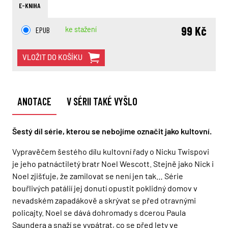
E-KNIHA
99 Kč
EPUB
ke stažení
VLOŽIT DO KOŠÍKU
ANOTACE
V SÉRII TAKÉ VYŠLO
Šestý díl série, kterou se nebojíme označit jako kultovní.
Vypravěčem šestého dílu kultovní řady o Nicku Twispovi
je jeho patnáctiletý bratr Noel Wescott. Stejně jako Nick i
Noel zjišťuje, že zamilovat se není jen tak… Série
bouřlivých patálií jej donutí opustit poklidný domov v
nevadském zapadákově a skrývat se před otravnými
policajty. Noel se dává dohromady s dcerou Paula
Saundera a snaží se vypátrat, co se před lety ve