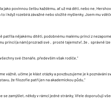
dala jako povinnou četbu každému, ať už má děti, nebo ne. Hershov
 a to i když rozebírá závažné nebo složité myšlenky. Jsem mu vděčn
istě patřila nějakému dítěti, podobnému malému princi z nezapom
u princi (a nám) prozradí své ‚prosté tajemství‘, že ‚správně lze
 všechny své čtenáře, především však rodiče.“
eme vážně, učíme je klást otázky a povzbuzujeme je k poznávání svě
stavu, že filozofie patří jen na akademickou půdu.“
 se zamýšlet, někdy v rámci jedné stránky. Vřele doporučuji všem,