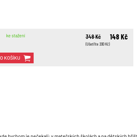
148 Kč
ke stažení
348 Kč
(Ušetříte 200 Kč)
DO KOŠÍKU
, kde bychom je nečekali: v mateřských školách a na dětských hřišt