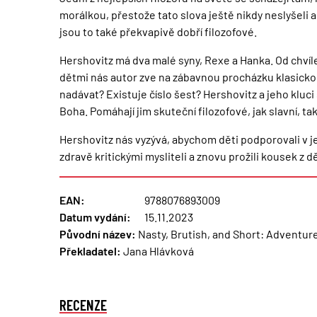
morálkou, přestože tato slova ještě nikdy neslyšeli 
jsou to také překvapivě dobří filozofové.
Hershovitz má dva malé syny, Rexe a Hanka. Od chvíle, 
dětmi nás autor zve na zábavnou procházku klasickou
nadávat? Existuje číslo šest? Hershovitz a jeho kluci
Boha. Pomáhají jim skuteční filozofové, jak slavní,
Hershovitz nás vyzývá, abychom děti podporovali v jej
zdravě kritickými mysliteli a znovu prožili kousek z
EAN:
9788076893009
Datum vydání:
15.11.2023
Původní název:
Nasty, Brutish, and Short: Adventure
Překladatel:
Jana Hlávková
RECENZE