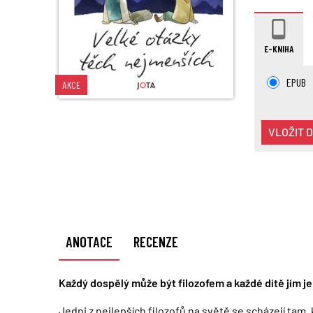
E-KNIHA
EPUB
AKCE
VLOŽIT 
ANOTACE
RECENZE
Každý dospělý může být filozofem a každé dítě jím je
Jedni z nejlepších filozofů na světě se scházejí tam