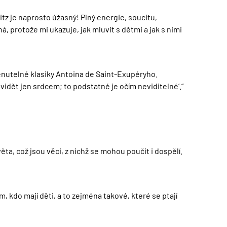
itz je naprosto úžasný! Plný energie, soucitu,
á, protože mi ukazuje, jak mluvit s dětmi a jak s nimi
enutelné klasiky Antoina de Saint-Exupéryho.
 vidět jen srdcem; to podstatné je očím neviditelné‘.“
ta, což jsou věci, z nichž se mohou poučit i dospělí.
 kdo mají děti, a to zejména takové, které se ptají