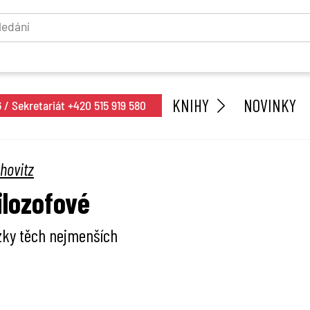
KNIHY
NOVINKY
/ Sekretariát +420 515 919 580
hovitz
filozofové
zky těch nejmenších