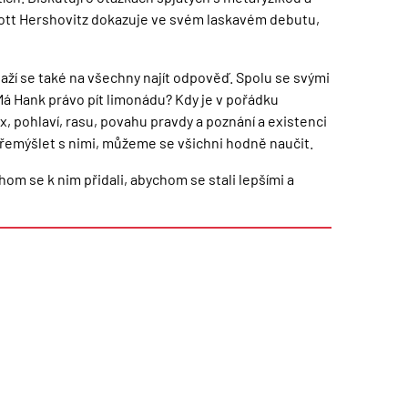
 Scott Hershovitz dokazuje ve svém laskavém debutu,
snaží se také na všechny najít odpověď. Spolu se svými
Má Hank právo pít limonádu? Kdy je v pořádku
ex, pohlaví, rasu, povahu pravdy a poznání a existenci
 přemýšlet s nimi, můžeme se všichni hodně naučit.
hom se k nim přidali, abychom se stali lepšími a