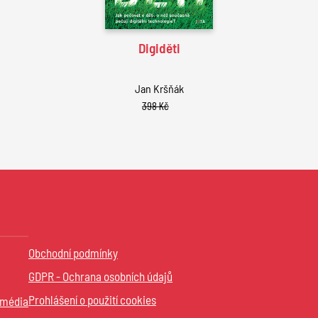
Digiděti
Jan Kršňák
398 Kč
Obchodní podmínky
GDPR - Ochrana osobních údajů
Prohlášení o použití cookies
 média