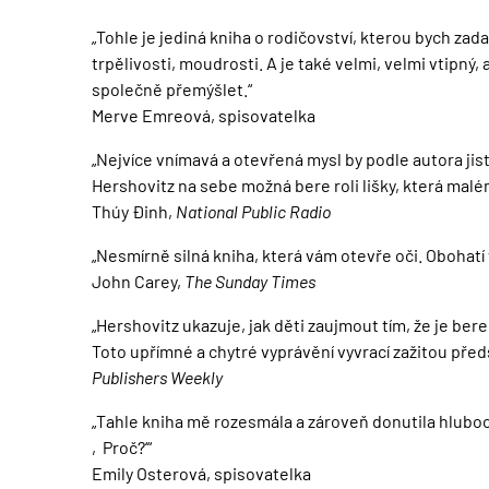
„Tohle je jediná kniha o rodičovství, kterou bych za
trpělivosti, moudrosti. A je také velmi, velmi vtipný,
společně přemýšlet.“
Merve Emreová, spisovatelka
„Nejvíce vnímavá a otevřená mysl by podle autora j
Hershovitz na sebe možná bere roli lišky, která malém
Thúy Đinh,
National Public Radio
„Nesmírně silná kniha, která vám otevře oči. Obohatí
John Carey,
The Sunday Times
„Hershovitz ukazuje, jak děti zaujmout tím, že je ber
Toto upřímné a chytré vyprávění vyvrací zažitou před
Publishers Weekly
„Tahle kniha mě rozesmála a zároveň donutila hluboce
‚Proč?‘“
Emily Osterová, spisovatelka