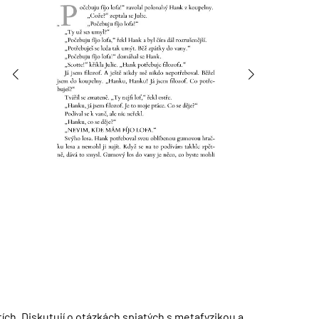
ích. Diskutují o otázkách spjatých s metafyzikou a