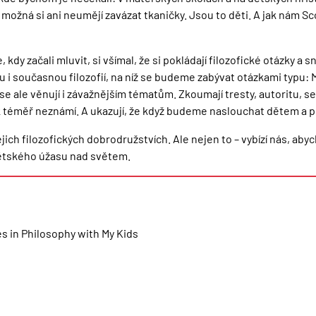
a možná si ani neumějí zavázat tkaničky. Jsou to děti. A jak nám
kdy začali mluvit, si všímal, že si pokládají filozofické otázky a 
 i současnou filozofií, na níž se budeme zabývat otázkami typu: 
 se ale věnují i závažnějším tématům. Zkoumají tresty, autoritu, s
 tak téměř neznámí. A ukazují, že když budeme naslouchat dětem a
ich filozofických dobrodružstvích. Ale nejen to – vybízí nás, abyc
 dětského úžasu nad světem.
s in Philosophy with My Kids