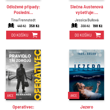
Odložené případy:
Slečna Austenová
Poslední…
vyšetřuje:…
Tina Frennstedt
Jessica Bullová
448 Kč
358 Kč
398 Kč
198 Kč
DO KOŠÍKU
DO KOŠÍKU
AKCE
AKCE
Operativec:
Jezero