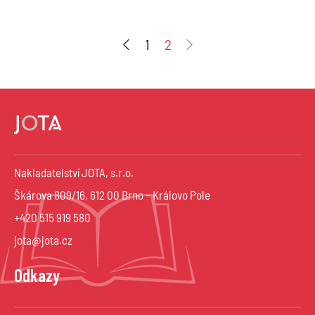
1
2
Nakladatelství JOTA, s.r.o.
Škárova 809/16, 612 00 Brno – Královo Pole
+420 515 919 580
jota@jota.cz
Odkazy