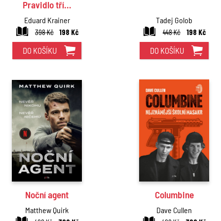
Pravidlo tří…
Eduard Krainer
Tadej Golob
398 Kč
198 Kč
448 Kč
198 Kč
DO KOŠÍKU
DO KOŠÍKU
Noční agent
Columbine
Matthew Quirk
Dave Cullen