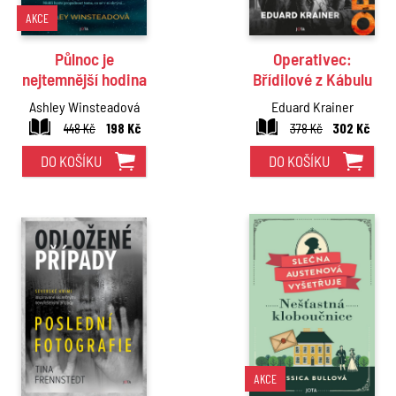
AKCE
Půlnoc je
Operativec:
nejtemnější hodina
Břídilové z Kábulu
Ashley Winsteadová
Eduard Krainer
448 Kč
198 Kč
378 Kč
302 Kč
DO KOŠÍKU
DO KOŠÍKU
AKCE