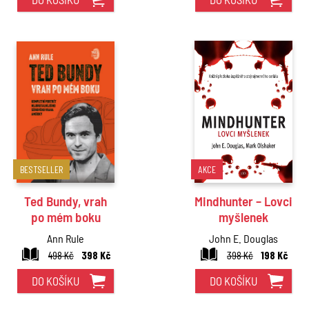
BESTSELLER
AKCE
Ted Bundy, vrah
Mindhunter – Lovci
po mém boku
myšlenek
Ann Rule
John E. Douglas
498 Kč
398 Kč
398 Kč
198 Kč
DO KOŠÍKU
DO KOŠÍKU