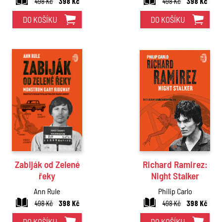
498 Kč
398 Kč
498 Kč
398 Kč
DO KOŠÍKU
DO KOŠÍKU
Zabiják od Zelené
Richard Ramirez:
řeky
Night Stalker
Ann Rule
Philip Carlo
498 Kč
398 Kč
498 Kč
398 Kč
DO KOŠÍKU
DO KOŠÍKU