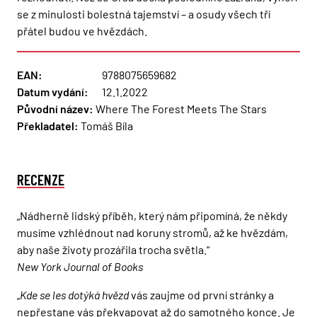
se z minulosti bolestná tajemství – a osudy všech tří
přátel budou ve hvězdách.
EAN:
9788075659682
Datum vydání:
12.1.2022
Původní název:
Where The Forest Meets The Stars
Překladatel:
Tomáš Bíla
RECENZE
„Nádherně lidský příběh, který nám připomíná, že někdy
musíme vzhlédnout nad koruny stromů, až ke hvězdám,
aby naše životy prozářila trocha světla.“
New York Journal of Books
„
Kde se les dotýká hvězd
vás zaujme od první stránky a
nepřestane vás překvapovat až do samotného konce. Je