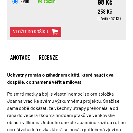
98 Kč
EPUB
ke stažení
258 Kč
(Ušetříte 160 Kč)
VLOŽIT DO KOŠÍKU
ANOTACE
RECENZE
Úchvatný román o záhadném dítěti, které naučí dva
dospělé, co znamená věřit a milovat.
Po smrti matky a boji s vlastní nemocí se ornitoložka
Joanna vrací ke svému výzkumnému projektu. Snaží se
sama sobě dokázat, že všechny útrapy překonala, a od
rána do večera zkoumá hnízdění ptáků ve venkovské
oblasti v Illinois. Jednoho dne ale Joanninu zažitou rutinu
naruší záhadná dívka, která se bosá a potlučená zjeví na