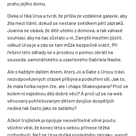
prahu jejího domu.
Dívka si říká Ursa a tvrdí, že přišla ze vzdálené galaxie, aby
žila mezi lidmi, dokud se nestane svědkem pěti zázraků.
Joanna se obává, že dítě uteklo z domova, a tak váhavě
souhlasí, aby na čas zůstalo u ní. Zamýšlí mezitím zjistit,
odkud Ursa je a zda se tam může bezpečně vrátit. Při
řešení této záhady se s prosbou o pomoc obrátí na
souseda, samotářského a uzavřeného Gabriela Nashe.
Ale s každým dalším dnem, který Jo a Gabe s Ursou tráví,
nezodpovězených otázek přibývá a podezření sílí. Jak to,
že malá holka nejen čte, ale i chápe Shakespeara? Proč se
kolem ní najednou dějí dobré věci? A proč už se na web
věnovaný pohřešovaným dětem dvojice dospělých
nedívá tak často jako ze začátku?
Ačkoli trojlístek propojuje neuvěřitelně silné pouto,
všichni vědí, že konec léta s sebou přinese těžká
rozhodnutí. Než se Ursa dočká posledního zázraku, vynoří