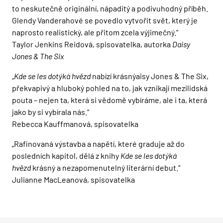
to neskutečně originální, nápaditý a podivuhodný příběh.
Glendy Vanderahové se povedlo vytvořit svět, který je
naprosto realistický, ale přitom zcela výjimečný.“
Taylor Jenkins Reidová, spisovatelka, autorka
Daisy
Jones & The Six
„
Kde se les dotýká hvězd
nabízí krásnýaisy Jones & The Six,
překvapivý a hluboký pohled na to, jak vznikají mezilidská
pouta – nejen ta, která si vědomě vybíráme, ale i ta, která
jako by si vybírala nás.“
Rebecca Kauffmanová, spisovatelka
„Rafinovaná výstavba a napětí, které graduje až do
posledních kapitol, dělá z knihy
Kde se les dotýká
hvězd
krásný a nezapomenutelný literární debut.“
Julianne MacLeanová, spisovatelka