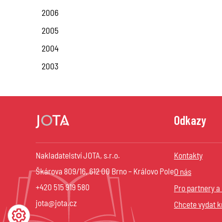
2006
2005
2004
2003
Odkazy
Nakladatelství JOTA, s.r.o.
Kontakty
Škárova 809/16, 612 00 Brno – Královo Pole
O nás
+420 515 919 580
Pro partnery a
jota@jota.cz
Chcete vydat k