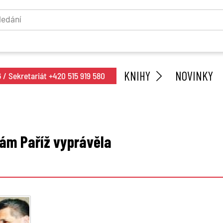
KNIHY
NOVINKY
/ Sekretariát +420 515 919 580
ám Paříž vyprávěla