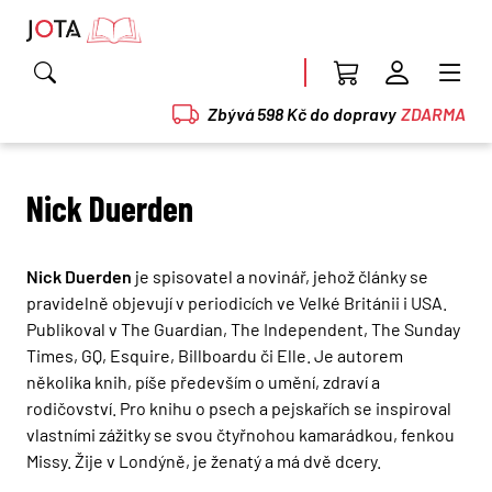
Zbývá 598 Kč do dopravy
ZDARMA
Nick Duerden
Nick Duerden
je spisovatel a novinář, jehož články se
pravidelně objevují v periodicích ve Velké Británii i USA.
Publikoval v The Guardian, The Independent, The Sunday
Times, GQ, Esquire, Billboardu či Elle. Je autorem
několika knih, píše především o umění, zdraví a
rodičovství. Pro knihu o psech a pejskařích se inspiroval
vlastními zážitky se svou čtyřnohou kamarádkou, fenkou
Missy. Žije v Londýně, je ženatý a má dvě dcery.