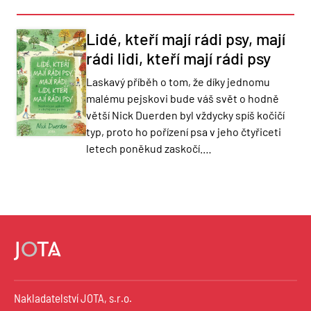
Lidé, kteří mají rádi psy, mají
rádi lidi, kteří mají rádi psy
Laskavý příběh o tom, že díky jednomu
malému pejskovi bude váš svět o hodně
větší Nick Duerden byl vždycky spíš kočičí
typ, proto ho pořízení psa v jeho čtyřiceti
letech poněkud zaskočí.…
Nakladatelství JOTA, s.r.o.