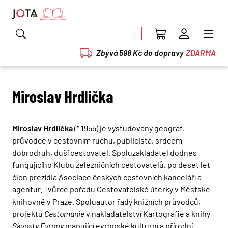
Zbývá 598 Kč do dopravy
ZDARMA
Miroslav Hrdlička
Miroslav Hrdlička
(* 1955) je vystudovaný geograf,
průvodce v cestovním ruchu, publicista, srdcem
dobrodruh, duší cestovatel. Spoluzakladatel dodnes
fungujícího Klubu železničních cestovatelů, po deset let
člen prezídia Asociace českých cestovních kanceláří a
agentur. Tvůrce pořadu Cestovatelské úterky v Městské
knihovně v Praze. Spoluautor řady knižních průvodců,
projektu
Cestománie
v nakladatelství Kartografie a knihy
Skvosty Evropy
mapující evropské kulturní a přírodní