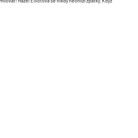
ilovat! Hazel Elliotová se nikdy neohlíží zpátky. Když