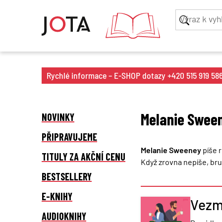
Rychlé informace – E-SHOP dotazy +420 515 919 586 
Melanie Swee
NOVINKY
PŘIPRAVUJEME
Melanie Sweeney
píše 
TITULY ZA AKČNÍ CENU
Když zrovna nepíše, brus
BESTSELLERY
E-KNIHY
Vezm
AUDIOKNIHY