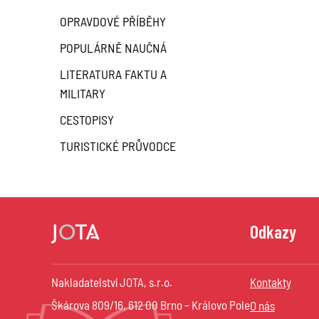
OPRAVDOVÉ PŘÍBĚHY
POPULÁRNĚ NAUČNÁ
LITERATURA FAKTU A
MILITARY
CESTOPISY
TURISTICKÉ PRŮVODCE
Odkazy
Nakladatelství JOTA, s.r.o.
Kontakty
Škárova 809/16, 612 00 Brno – Královo Pole
O nás