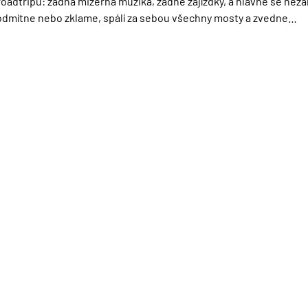
roadtripu: žádná mizerná muzika, žádné zajížďky, a hlavně se nezam
 odmítne nebo zklame, spálí za sebou všechny mosty a zvedne…