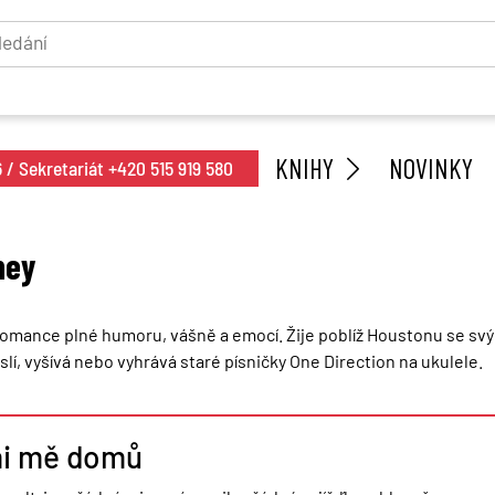
KNIHY
NOVINKY
/ Sekretariát +420 515 919 580
ney
romance plné humoru, vášně a emocí. Žije poblíž Houstonu se sv
lí, vyšívá nebo vyhrává staré písničky One Direction na ukulele.
i mě domů