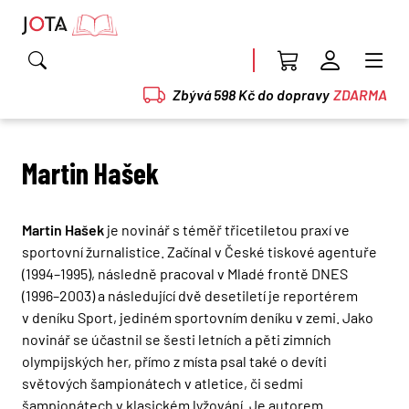
Zbývá 598 Kč do dopravy
ZDARMA
Martin Hašek
Martin Hašek
je novinář s téměř třicetiletou praxí ve
sportovní žurnalistice. Začínal v České tiskové agentuře
(1994–1995), následně pracoval v Mladé frontě DNES
(1996–2003) a následující dvě desetiletí je reportérem
v deníku Sport, jediném sportovním deníku v zemi. Jako
novinář se účastnil se šesti letních a pěti zimních
olympijských her, přímo z místa psal také o devíti
světových šampionátech v atletice, či sedmi
šampionátech v klasickém lyžování. Je autorem