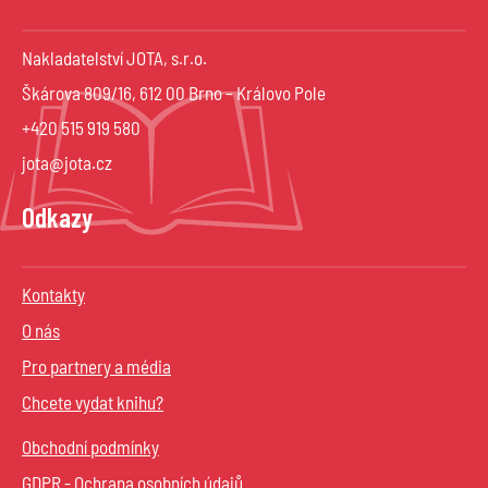
Nakladatelství JOTA, s.r.o.
Škárova 809/16, 612 00 Brno – Královo Pole
+420 515 919 580
jota@jota.cz
Odkazy
Kontakty
O nás
Pro partnery a média
Chcete vydat knihu?
Obchodní podmínky
GDPR - Ochrana osobních údajů