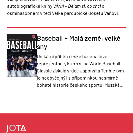
autobiografické knihy
VÁŇA – Dělám si, co chci
o
osminásobném vítězi Velké pardubické Josefu Váňovi.
Baseball – Malá země, velké
sny
Unikátní příběh české baseballové
reprezentace, která si na World Baseball
Classic získala srdce Japonska Tenhle tým
je neobyčejný i s připomínkou nesmírně
bohaté historie českého sportu. Mužská…