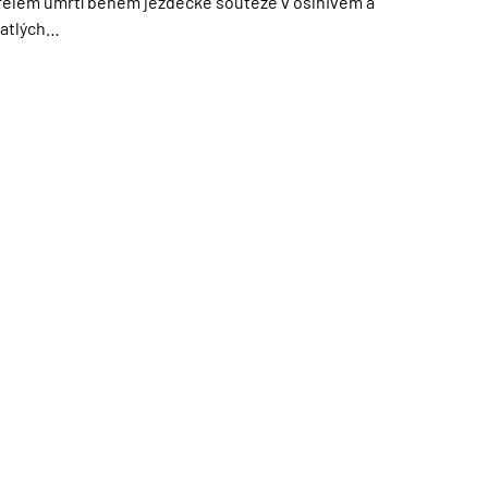
řelém úmrtí během jezdecké soutěže v oslnivém a
hatlých…