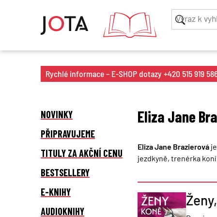
Rychlé informace – E-SHOP dotazy +420 515 919 586 
Eliza Jane Br
NOVINKY
PŘIPRAVUJEME
Eliza Jane Brazierová
je
TITULY ZA AKČNÍ CENU
jezdkyně, trenérka koní
BESTSELLERY
E-KNIHY
Ženy,
AUDIOKNIHY