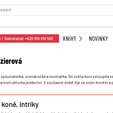
KNIHY
NOVINKY
/ Sekretariát +420 515 919 580
azierová
 spisovatelka, scenáristka a novinářka. Do světa koní vstoupila v
 a instruktorka jezdectví. V současné době žije se svým koněm a ps
 koně, intriky