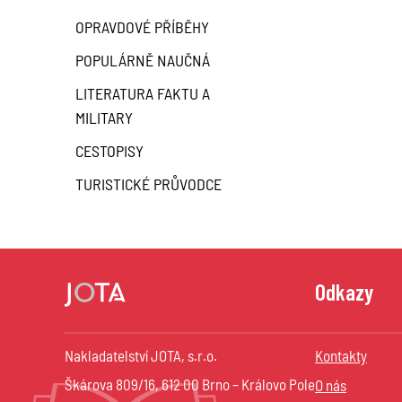
OPRAVDOVÉ PŘÍBĚHY
POPULÁRNĚ NAUČNÁ
LITERATURA FAKTU A
MILITARY
CESTOPISY
TURISTICKÉ PRŮVODCE
Odkazy
Nakladatelství JOTA, s.r.o.
Kontakty
Škárova 809/16, 612 00 Brno – Královo Pole
O nás