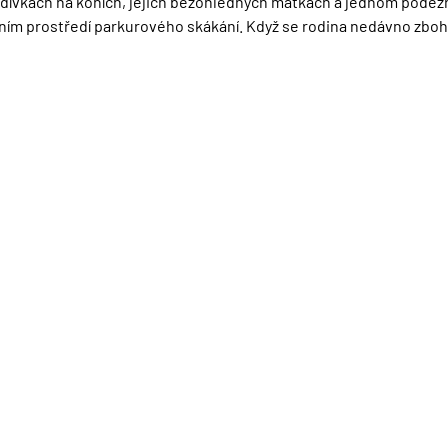
dívkách na koních, jejich bezohledných matkách a jednom podez
ním prostředí parkurového skákání. Když se rodina nedávno zbo