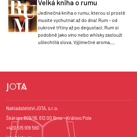
Velká kniha o rumu
Jedinečná kniha o rumu, kterou si prostě
musíte vychutnat až do dna! Rum – od
cukrové třtiny až po degustaci. Rum si
podobně jako víno nebo whisky zaslouží
ušlechtilá slova. Výjimečné aroma,…
Nakladatelství JOTA, s.r.o.
Škárova 809/16, 612 00 Brno – Královo Pole
+420 515 919 580