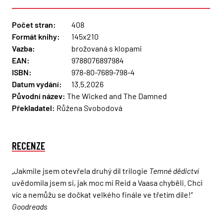
Počet stran:
408
Formát knihy:
145x210
Vazba:
brožovaná s klopami
EAN:
9788076897984
ISBN:
978-80-7689-798-4
Datum vydání:
13.5.2026
Původní název:
The Wicked and The Damned
Překladatel:
Růžena Svobodová
RECENZE
„Jakmile jsem otevřela druhý díl trilogie
Temné dědictví
uvědomila jsem si, jak moc mi Reid a Vaasa chyběli. Chci
víc a nemůžu se dočkat velkého finále ve třetím díle!“
Goodreads