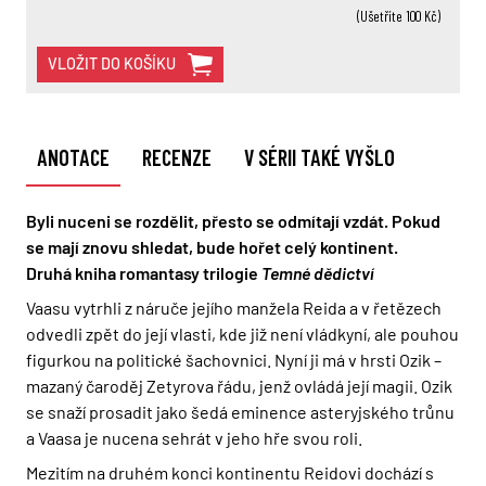
(Ušetříte 100 Kč)
VLOŽIT DO KOŠÍKU
ANOTACE
RECENZE
V SÉRII TAKÉ VYŠLO
Byli nuceni se rozdělit, přesto se odmítají vzdát. Pokud
se mají znovu shledat, bude hořet celý kontinent.
Druhá kniha romantasy trilogie
Temné dědictví
Vaasu vytrhli z náruče jejího manžela Reida a v řetězech
odvedli zpět do její vlasti, kde již není vládkyní, ale pouhou
figurkou na politické šachovnici. Nyní ji má v hrsti Ozik –
mazaný čaroděj Zetyrova řádu, jenž ovládá její magii. Ozik
se snaží prosadit jako šedá eminence asteryjského trůnu
a Vaasa je nucena sehrát v jeho hře svou roli.
Mezitím na druhém konci kontinentu Reidovi dochází s