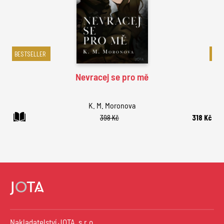
BESTSELLER
BES
Nevracej se pro mě
K. M. Moronova
398 Kč
318 Kč
Nakladatelství JOTA, s.r.o.