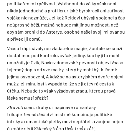
politikařením trpělivost. Vytáhnout do války však není
nikdy jednoduché a proti icrurijské byrokracii ani zuřivost
vojáka nic nezmůže. Jelikož Reidovi ubývají spojenci a čas
neúprosně běží, možná nebude mít jinou možnost, než
aby sám pronikl do Asterye, osobně našel svoji milovanou
a přivedl ji domů.
Vaasu trápí návaly nezvladatelné magie. Zoufale se snaží
dostat moc pod kontrolu, avšak jediný, kdo by jí to mohl
umožnit, je Ozik. Navíc v domovské pevnosti objeví Vaasa
tajemný dopis od své matky, který by mohl být klíčem k
jejímu osvobození. A když se na asteryjském dvoře objeví
muž z její minulosti, vypadá to, že se jí otevírá cesta k
útěku. Nebude to však vyžadovat zradu, kterou pravá
láska nemusí přežít?
Zlí a zatracení
, druhý díl napínavé romantasy
trilogie
Temné dědictví
, mistrně kombinuje politické
intriky a romantické pletky mezi nepřáteli a zaujme nejen
čtenáře sérií
Skleněný trůn
a
Dvůr trnů a růží
.