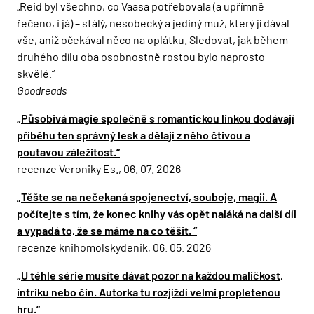
„Reid byl všechno, co Vaasa potřebovala (a upřímně
řečeno, i já) – stálý, nesobecký a jediný muž, který jí dával
vše, aniž očekával něco na oplátku. Sledovat, jak během
druhého dílu oba osobnostně rostou bylo naprosto
skvělé.“
Goodreads
„Působivá magie společně s romantickou linkou dodávají
příběhu ten správný lesk a dělají z něho čtivou a
poutavou záležitost.“
recenze Veroniky Es., 06. 07. 2026
„Těšte se na nečekaná spojenectví, souboje, magii. A
počítejte s tím, že konec knihy vás opět naláká na další díl
a vypadá to, že se máme na co těšit. “
recenze knihomolskydenik, 06. 05. 2026
„U téhle série musíte dávat pozor na každou maličkost,
intriku nebo čin. Autorka tu rozjíždí velmi propletenou
hru.“