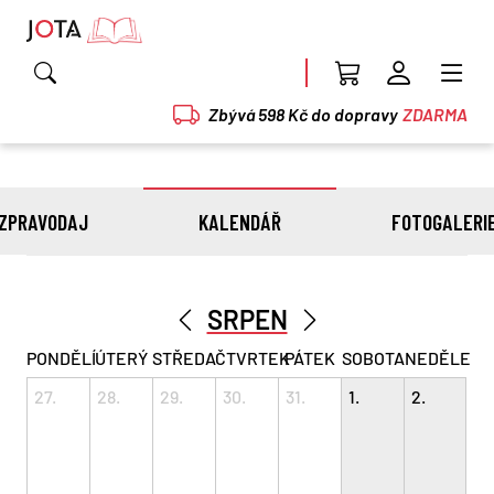
Zbývá 598 Kč do dopravy
ZDARMA
ZPRAVODAJ
KALENDÁŘ
FOTOGALERI
SRPEN
PONDĚLÍ
ÚTERÝ
STŘEDA
ČTVRTEK
PÁTEK
SOBOTA
NEDĚLE
27.
28.
29.
30.
31.
1.
2.