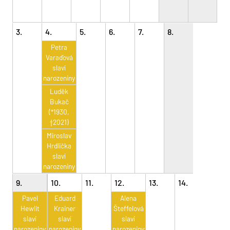
3.
4.
5.
6.
7.
8.
Petra
Varaďová
slaví
narozeniny
Luděk
Bukač
(*1930,
†2021)
Miroslav
Hrdlička
slaví
narozeniny
9.
10.
11.
12.
13.
14.
Pavel
Eduard
Alena
Hewlit
Krainer
Šteffelová
slaví
slaví
slaví
narozeniny
narozeniny
narozeniny