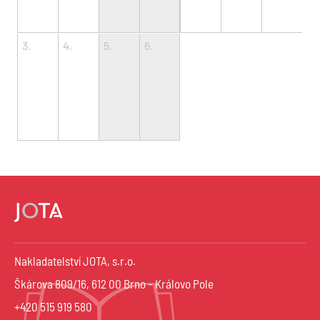
3.
4.
5.
6.
Nakladatelství JOTA, s.r.o.
Škárova 809/16, 612 00 Brno – Královo Pole
+420 515 919 580