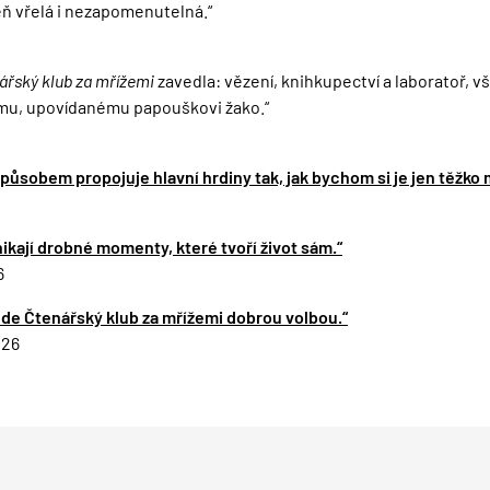
ň vřelá i nezapomenutelná.“
ářský klub za mřížemi
zavedla: vězení, knihkupectví a laboratoř, vše
emu, upovídanému papouškovi žako.“
ůsobem propojuje hlavní hrdiny tak, jak bychom si je jen těžko 
ynikají drobné momenty, které tvoří život sám.“
6
bude Čtenářský klub za mřížemi dobrou volbou.“
026