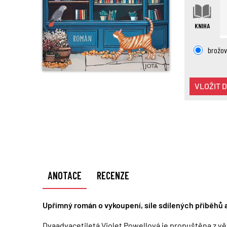
KNIHA
brožov
VLOŽIT 
ANOTACE
RECENZE
Upřímný román o vykoupení, síle sdílených příběh
Dvaadvacetiletá Violet Powellová je propuštěna z v