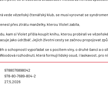
terá vede vězeňský čtenářský klub, se musí vyrovnat se syndrome
enesl přes ztrátu manželky, kterou Violet zabila.
andu, kam si Violet přišla koupit knihu, kterou probírali ve věze
pracuje jako údržbář. Jejich životní cesty se začnou propojovat 
h o schopnosti vypořádat se s pocitem viny, o druhé šanci a o síle
dová rozhodnutí, která formují lidský osud, i laskavost, pro niž s
9788076898042
978-80-7689-804-2
27.5.2026