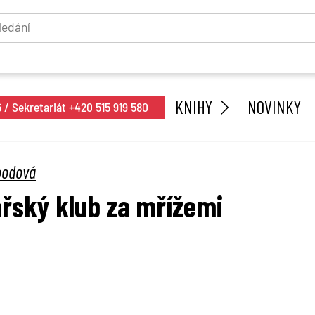
KNIHY
NOVINKY
/ Sekretariát +420 515 919 580
oodová
řský klub za mřížemi