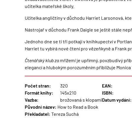
učitelka mateřské školy.
Učitelka angličtiny v důchodu Harriet Larsonová, k
Nástrojař v důchodu Frank Daigle se ještě stále nepř
Jednoho dne se ti tři potkají v knihkupectví v Portl
Harriet tu vybírá nové čtení pro vězeňkyně a Frank 
Čtenářský klub za mřížemi
je upřímný, povzbudivý příbě
elegancí a hlubokým porozuměním přibližuje Monica Woo
Počet stran:
320
EAN:
Formát knihy:
145x210
ISBN:
Vazba:
brožovaná s klopami
Datum vydání:
Původní název:
How to Read a Book
Překladatel:
Tereza Suchá