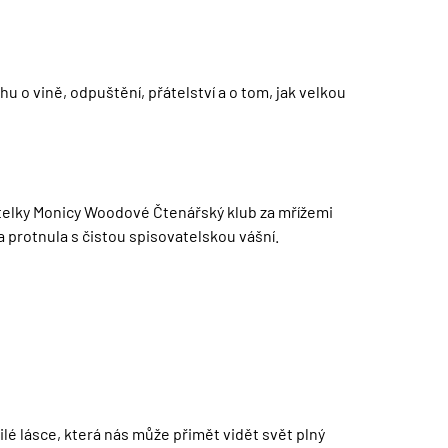
hu o vině, odpuštění, přátelství a o tom, jak velkou
vatelky Monicy Woodové Čtenářský klub za mřížemi
ta protnula s čistou spisovatelskou vášní.
lé lásce, která nás může přimět vidět svět plný