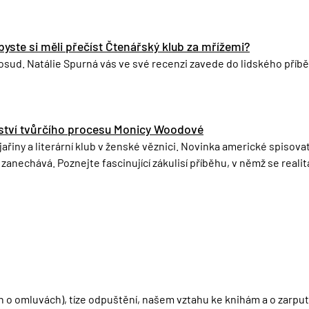
byste si měli přečíst Čtenářský klub za mřížemi?
a osud. Natálie Spurná vás ve své recenzi zavede do lidského příbě
mství tvůrčího procesu Monicy Woodové
jařiny a literární klub v ženské věznici. Novinka americké spiso
 zanechává. Poznejte fascinující zákulisí příběhu, v němž se reali
 o omluvách), tíze odpuštění, našem vztahu ke knihám a o zarputi