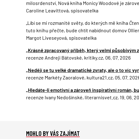
milosrdenství. Nová kniha Monicy Woodové je zárove
Caroline Leavittová, spisovatelka
„Líbí se mi rozmanité světy, do kterých mě kniha
Čten
tuto knihu přečte, bude chtít nabídnout domov Olli
Margot Liveseyová, spisovatelka
„Krásně zpracovaný příběh, který velmi působivým zp
recenze Andreji Bátovské, kritiky.cz, 06. 07. 2026
„Nedějí se tu velké dramatické zvraty, ale o to víc v
recenze Markéty Zaoralové, kultura21.cz, 05. 07. 202
„Hledáte-li emotivní a zároveň inspirativní román, 
recenze Ivany Nedošínské, literarnisvet.cz, 19. 06. 2
MOHLO BY VÁS ZAJÍMAT