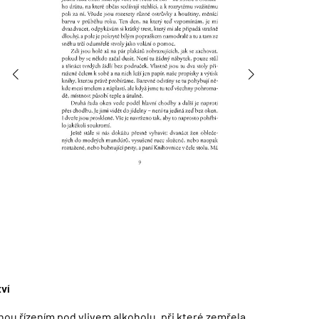
ví
ou řízením pod vlivem alkoholu, při které zemřela