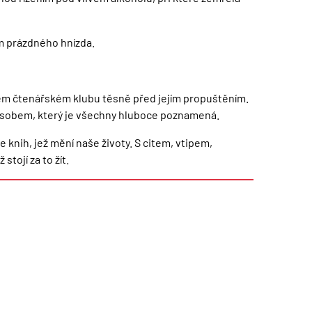
m prázdného hnízda.
ňském čtenářském klubu těsně před jejím propuštěním.
způsobem, který je všechny hluboce poznamená.
 knih, jež mění naše životy. S citem, vtipem,
tojí za to žít.