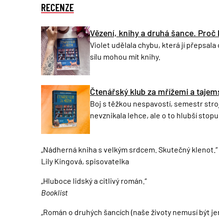
RECENZE
Vězení, knihy a druhá šance. Proč 
Violet udělala chybu, která jí přepsal
sílu mohou mít knihy.
Čtenářský klub za mřížemi a taje
Boj s těžkou nespavostí, semestr stro
nevznikala lehce, ale o to hlubší stopu
„Nádherná kniha s velkým srdcem. Skutečný klenot.“
Lily Kingová, spisovatelka
„Hluboce lidský a citlivý román.“
Booklist
„Román o druhých šancích (naše životy nemusí být jen