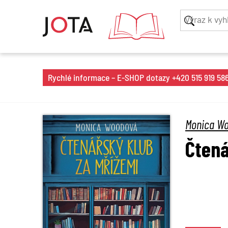
Rychlé informace – E-SHOP dotazy +420 515 919 586 
Monica W
Čtená