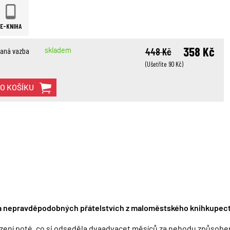
E-KNIHA
358 Kč
aná vazba
skladem
448 Kč
(Ušetříte 90 Kč)
DO KOŠÍKU
ů a nepravděpodobných přátelstvích z maloměstského knihkupect
ězení poté, co si odseděla dvaadvacet měsíců za nehodu způsoben