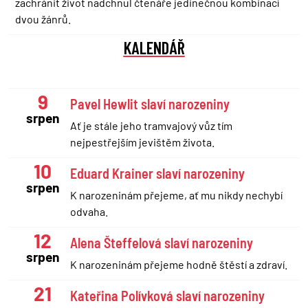
zachránit život nadchnul čtenáře jedinečnou kombinací
dvou žánrů.
KALENDÁŘ
9
Pavel Hewlit slaví narozeniny
srpen
Ať je stále jeho tramvajový vůz tím
nejpestřejším jevištěm života.
10
Eduard Krainer slaví narozeniny
srpen
K narozeninám přejeme, ať mu nikdy nechybí
odvaha.
12
Alena Šteffelová slaví narozeniny
srpen
K narozeninám přejeme hodně štěstí a zdraví.
21
Kateřina Polívková slaví narozeniny