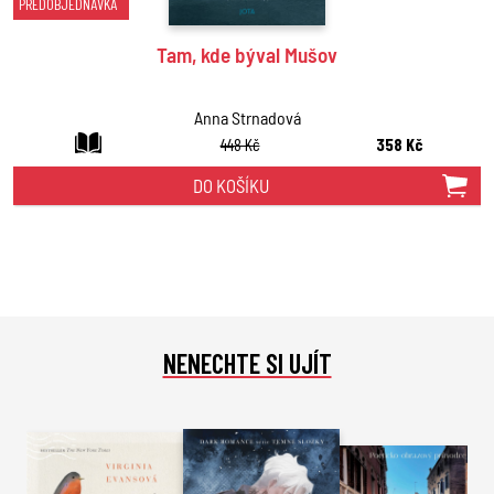
PŘEDOBJEDNÁVKA
Tam, kde býval Mušov
Anna Strnadová
448 Kč
358 Kč
DO KOŠÍKU
NENECHTE SI UJÍT