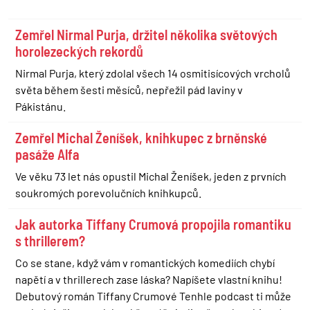
Zemřel Nirmal Purja, držitel několika světových
horolezeckých rekordů
Nirmal Purja, který zdolal všech 14 osmitisícových vrcholů
světa během šesti měsíců, nepřežil pád laviny v
Pákistánu.
Zemřel Michal Ženíšek, knihkupec z brněnské
pasáže Alfa
Ve věku 73 let nás opustil Michal Ženíšek, jeden z prvních
soukromých porevolučních knihkupců.
Jak autorka Tiffany Crumová propojila romantiku
s thrillerem?
Co se stane, když vám v romantických komediích chybí
napětí a v thrillerech zase láska? Napíšete vlastní knihu!
Debutový román Tiffany Crumové Tenhle podcast ti může