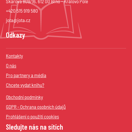
Škárova 809/16, 612 00 Brno – Královo Pole
+420 515 919 580
jota@jota.cz
Odkazy
Kontakty
O nás
Pro partnery a média
Chcete vydat knihu?
Obchodní podmínky
GDPR - Ochrana osobních údajů
Prohlášení o použití cookies
Sledujte nás na sítích