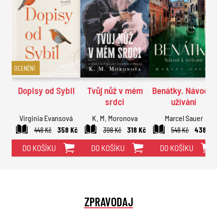
OCENĚNÍ
Dopisy od Sybil
Tvůj nůž v mém
Benátky. Návod k
srdci
užívání
Virginia Evansová
K. M. Moronova
Marcel Sauer
448 Kč
358 Kč
398 Kč
318 Kč
548 Kč
438 Kč
DO KOŠÍKU
DO KOŠÍKU
DO KOŠÍKU
ZPRAVODAJ