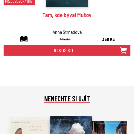
PŘEDOBJEDNÁVKA
Tam, kde býval Mušov
Anna Strnadová
448 Kč
358 Kč
DO KOŠÍKU
NENECHTE SI UJÍT