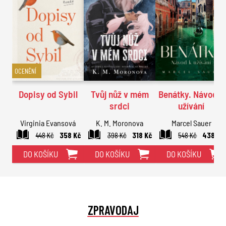
OCENĚNÍ
Dopisy od Sybil
Tvůj nůž v mém
Benátky. Návod k
srdci
užívání
Virginia Evansová
K. M. Moronova
Marcel Sauer
448 Kč
358 Kč
398 Kč
318 Kč
548 Kč
438 Kč
DO KOŠÍKU
DO KOŠÍKU
DO KOŠÍKU
ZPRAVODAJ