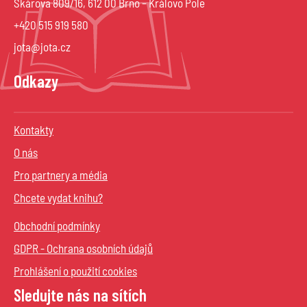
Škárova 809/16, 612 00 Brno – Královo Pole
+420 515 919 580
jota@jota.cz
Odkazy
Kontakty
O nás
Pro partnery a média
Chcete vydat knihu?
Obchodní podmínky
GDPR - Ochrana osobních údajů
Prohlášení o použití cookies
Sledujte nás na sítích