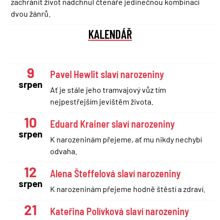
zachránit život nadchnul čtenáře jedinečnou kombinací
dvou žánrů.
KALENDÁŘ
9
Pavel Hewlit slaví narozeniny
srpen
Ať je stále jeho tramvajový vůz tím
nejpestřejším jevištěm života.
10
Eduard Krainer slaví narozeniny
srpen
K narozeninám přejeme, ať mu nikdy nechybí
odvaha.
12
Alena Šteffelová slaví narozeniny
srpen
K narozeninám přejeme hodně štěstí a zdraví.
21
Kateřina Polívková slaví narozeniny