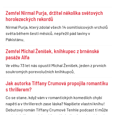
Zemřel Nirmal Purja, držitel několika světových
horolezeckých rekordů
Nirmal Purja, který zdolal všech 14 osmitisícových vrcholů
světa během šesti měsíců, nepřežil pád laviny v
Pákistánu.
Zemřel Michal Ženíšek, knihkupec z brněnské
pasáže Alfa
Ve věku 73 let nás opustil Michal Ženíšek, jeden z prvních
soukromých porevolučních knihkupců.
Jak autorka Tiffany Crumová propojila romantiku
s thrillerem?
Co se stane, když vám v romantických komediích chybí
napětí a v thrillerech zase láska? Napíšete vlastní knihu!
Debutový román Tiffany Crumové Tenhle podcast ti může