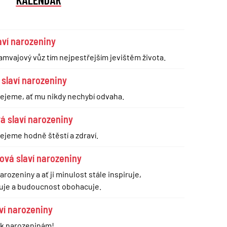
aví narozeniny
tramvajový vůz tím nejpestřejším jevištěm života.
 slaví narozeniny
ejeme, ať mu nikdy nechybí odvaha.
á slaví narozeniny
ejeme hodně štěstí a zdraví.
ová slaví narozeniny
rozeniny a ať ji minulost stále inspiruje,
uje a budoucnost obohacuje.
aví narozeniny
 k narozeninám!