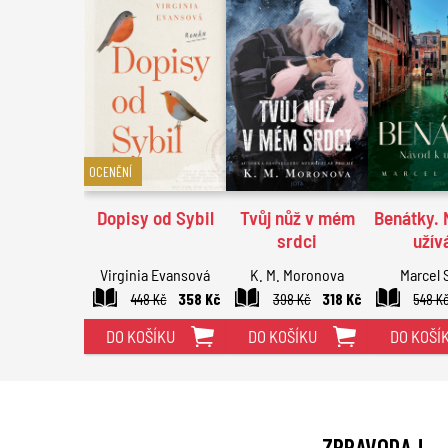
OCENĚNÍ
Dopisy od Sybil
Tvůj nůž v mém
Benátky. 
srdci
užív
Virginia Evansová
K. M. Moronova
Marcel 
448 Kč
358 Kč
398 Kč
318 Kč
548 K
DO KOŠÍKU
DO KOŠÍKU
DO KOŠÍ
ZPRAVODAJ