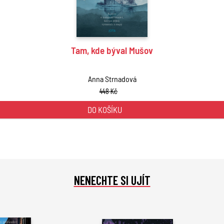
Tam, kde býval Mušov
Anna Strnadová
448 Kč
DO KOŠÍKU
NENECHTE SI UJÍT