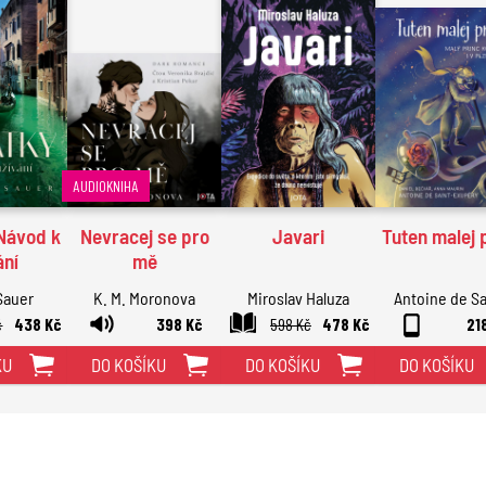
AUDIOKNIHA
Návod k
Nevracej se pro
Javari
Tuten malej 
ání
mě
Sauer
K. M. Moronova
Miroslav Haluza
Antoine de Sa
č
438 Kč
398 Kč
598 Kč
478 Kč
Exupéry
21
KU
DO KOŠÍKU
DO KOŠÍKU
DO KOŠÍKU