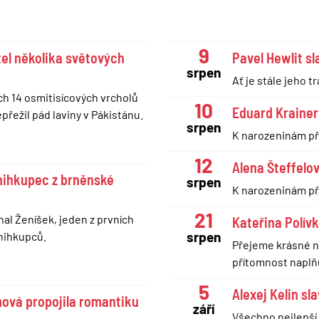
9
tel několika světových
Pavel Hewlit sl
srpen
Ať je stále jeho 
ech 14 osmitisícových vrcholů
10
Eduard Krainer
řežil pád laviny v Pákistánu.
srpen
K narozeninám př
12
Alena Šteffelov
nihkupec z brněnské
srpen
K narozeninám př
21
hal Ženíšek, jeden z prvních
Kateřina Polívk
srpen
nihkupců.
Přejeme krásné na
přítomnost naplň
5
Alexej Kelin sl
ová propojila romantiku
září
Všechno nejlepší