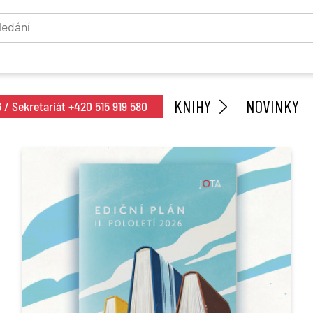
KNIHY
NOVINKY
/ Sekretariát +420 515 919 580