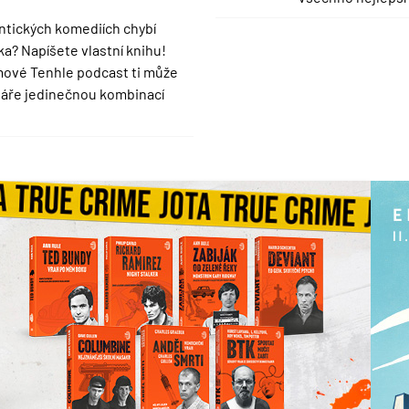
ntických komediích chybí
ska? Napíšete vlastní knihu!
ové Tenhle podcast ti může
náře jedinečnou kombinací