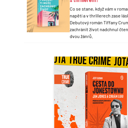
Co se stane, když vám v roma
napětí a v thrillerech zase lá
Debutový román Tiffany Crum
zachránit život nadchnul čte
dvou žánrů.