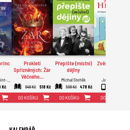
princ
Prokletí
Přepište (místní)
Zvěrolékař a ps
Spřízněných: Žár
dějiny
historky
Věčného…
int-
Michal Stehlík
James Herriot
Penn Coleová
8 Kč
648 Kč
518 Kč
598 Kč
478 Kč
348 K
DO KOŠÍKU
DO KOŠÍKU
DO KOŠÍKU
KALENDÁŘ