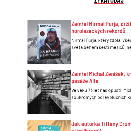
Zemřel Nirmal Purja, drži
horolezeckých rekordů
Nirmal Purja, který zdolal vš
světa během šesti měsíců, nep
Zemřel Michal Ženíšek, k
pasáže Alfa
Ve věku 73 let nás opustil Mic
soukromých porevolučních k
Jak autorka Tiffany Crum
s thrillerem?