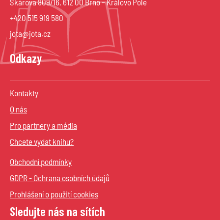
Škárova 809/16, 612 00 Brno – Královo Pole
+420 515 919 580
jota@jota.cz
Odkazy
Kontakty
O nás
Pro partnery a média
Chcete vydat knihu?
Obchodní podmínky
GDPR - Ochrana osobních údajů
Prohlášení o použití cookies
Sledujte nás na sítích