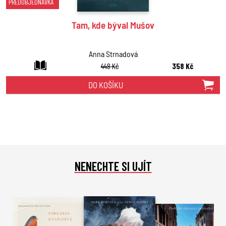
PŘEDOBJEDNÁVKA
Tam, kde býval Mušov
Anna Strnadová
448 Kč
358 Kč
DO KOŠÍKU
NENECHTE SI UJÍT