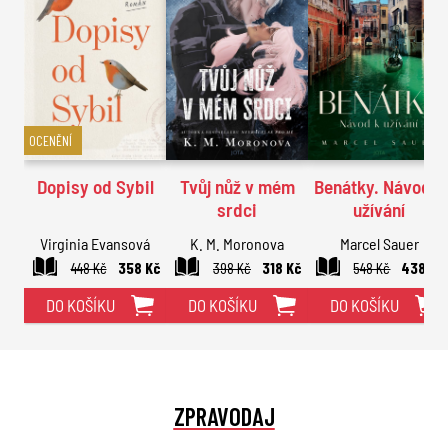
OCENĚNÍ
Dopisy od Sybil
Tvůj nůž v mém
Benátky. Návod k
srdci
užívání
Virginia Evansová
K. M. Moronova
Marcel Sauer
448 Kč
358 Kč
398 Kč
318 Kč
548 Kč
438 Kč
DO KOŠÍKU
DO KOŠÍKU
DO KOŠÍKU
ZPRAVODAJ