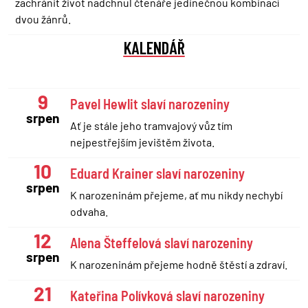
zachránit život nadchnul čtenáře jedinečnou kombinací
dvou žánrů.
KALENDÁŘ
9
Pavel Hewlit slaví narozeniny
srpen
Ať je stále jeho tramvajový vůz tím
nejpestřejším jevištěm života.
10
Eduard Krainer slaví narozeniny
srpen
K narozeninám přejeme, ať mu nikdy nechybí
odvaha.
12
Alena Šteffelová slaví narozeniny
srpen
K narozeninám přejeme hodně štěstí a zdraví.
21
Kateřina Polívková slaví narozeniny