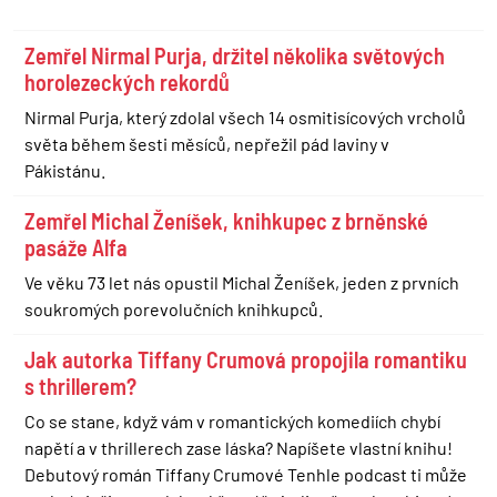
Zemřel Nirmal Purja, držitel několika světových
horolezeckých rekordů
Nirmal Purja, který zdolal všech 14 osmitisícových vrcholů
světa během šesti měsíců, nepřežil pád laviny v
Pákistánu.
Zemřel Michal Ženíšek, knihkupec z brněnské
pasáže Alfa
Ve věku 73 let nás opustil Michal Ženíšek, jeden z prvních
soukromých porevolučních knihkupců.
Jak autorka Tiffany Crumová propojila romantiku
s thrillerem?
Co se stane, když vám v romantických komediích chybí
napětí a v thrillerech zase láska? Napíšete vlastní knihu!
Debutový román Tiffany Crumové Tenhle podcast ti může