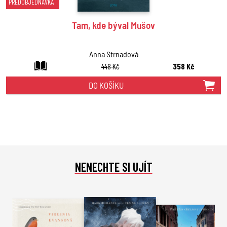
PŘEDOBJEDNÁVKA
Tam, kde býval Mušov
Anna Strnadová
448 Kč
358 Kč
DO KOŠÍKU
NENECHTE SI UJÍT