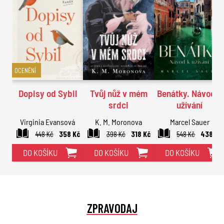
OCENĚNÍ
Dopisy od Sybil
Tvůj nůž v mém
Benátky. Návod k
srdci
užívání
Virginia Evansová
K. M. Moronova
Marcel Sauer
448 Kč
358 Kč
398 Kč
318 Kč
548 Kč
438 Kč
DO KOŠÍKU
DO KOŠÍKU
DO KOŠÍKU
ZPRAVODAJ