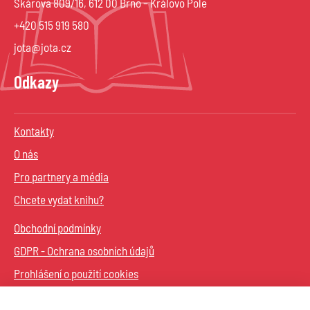
Škárova 809/16, 612 00 Brno – Královo Pole
+420 515 919 580
jota@jota.cz
Odkazy
Kontakty
O nás
Pro partnery a média
Chcete vydat knihu?
Obchodní podmínky
GDPR - Ochrana osobních údajů
Prohlášení o použití cookies
Sledujte nás na sítích