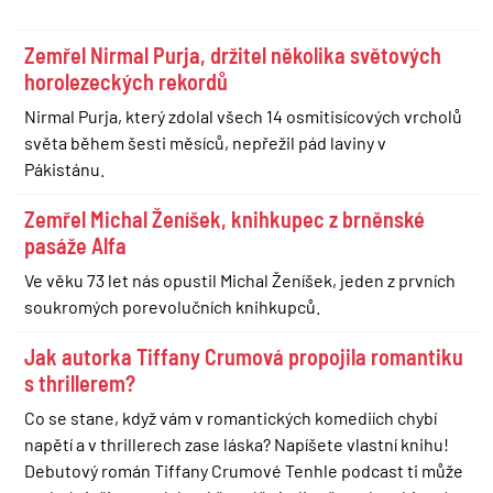
Zemřel Nirmal Purja, držitel několika světových
horolezeckých rekordů
Nirmal Purja, který zdolal všech 14 osmitisícových vrcholů
světa během šesti měsíců, nepřežil pád laviny v
Pákistánu.
Zemřel Michal Ženíšek, knihkupec z brněnské
pasáže Alfa
Ve věku 73 let nás opustil Michal Ženíšek, jeden z prvních
soukromých porevolučních knihkupců.
Jak autorka Tiffany Crumová propojila romantiku
s thrillerem?
Co se stane, když vám v romantických komediích chybí
napětí a v thrillerech zase láska? Napíšete vlastní knihu!
Debutový román Tiffany Crumové Tenhle podcast ti může