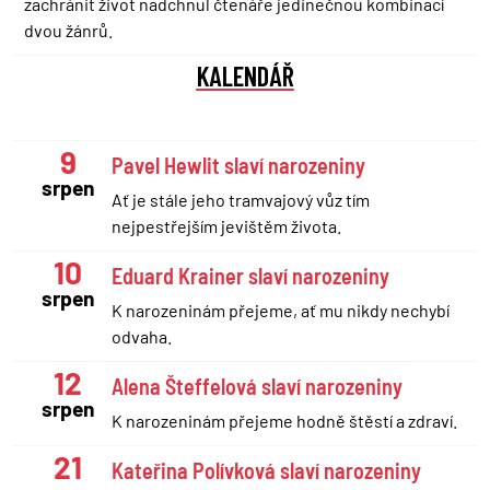
zachránit život nadchnul čtenáře jedinečnou kombinací
dvou žánrů.
KALENDÁŘ
9
Pavel Hewlit slaví narozeniny
srpen
Ať je stále jeho tramvajový vůz tím
nejpestřejším jevištěm života.
10
Eduard Krainer slaví narozeniny
srpen
K narozeninám přejeme, ať mu nikdy nechybí
odvaha.
12
Alena Šteffelová slaví narozeniny
srpen
K narozeninám přejeme hodně štěstí a zdraví.
21
Kateřina Polívková slaví narozeniny